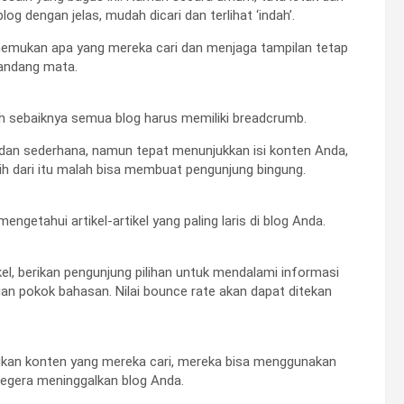
g dengan jelas, mudah dicari dan terlihat ‘indah’.
nemukan apa yang mereka cari dan menjaga tampilan tetap
pandang mata.
h sebaiknya semua blog harus memiliki breadcrumb.
s dan sederhana, namun tepat menunjukkan isi konten Anda,
ebih dari itu malah bisa membuat pengunjung bingung.
engetahui artikel-artikel yang paling laris di blog Anda.
kel, berikan pengunjung pilihan untuk mendalami informasi
gan pokok bahasan. Nilai bounce rate akan dapat ditekan
mukan konten yang mereka cari, mereka bisa menggunakan
 segera meninggalkan blog Anda.