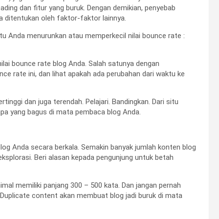
 loading dan fitur yang buruk. Dengan demikian, penyebab
ga ditentukan oleh faktor-faktor lainnya.
tu Anda menurunkan atau memperkecil nilai bounce rate :
ilai bounce rate blog Anda. Salah satunya dengan
ce rate ini, dan lihat apakah ada perubahan dari waktu ke
rtinggi dan juga terendah. Pelajari. Bandingkan. Dari situ
 apa yang bagus di mata pembaca blog Anda.
blog Anda secara berkala. Semakin banyak jumlah konten blog
plorasi. Beri alasan kepada pengunjung untuk betah
imal memiliki panjang 300 – 500 kata. Dan jangan pernah
n. Duplicate content akan membuat blog jadi buruk di mata