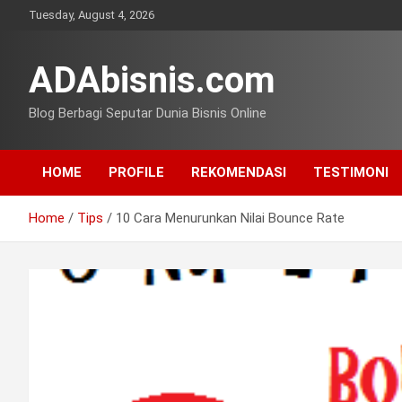
Skip
Tuesday, August 4, 2026
to
content
ADAbisnis.com
Blog Berbagi Seputar Dunia Bisnis Online
HOME
PROFILE
REKOMENDASI
TESTIMONI
Home
Tips
10 Cara Menurunkan Nilai Bounce Rate