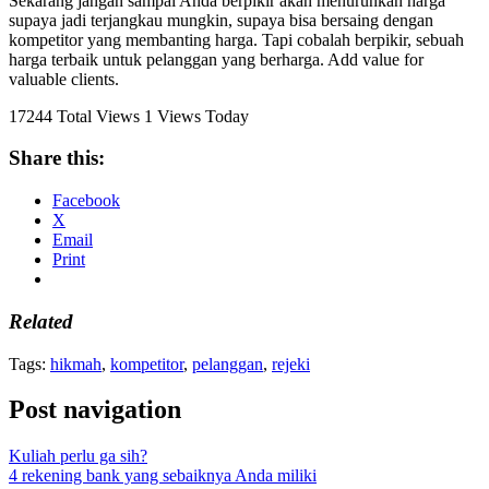
Sekarang jangan sampai Anda berpikir akan menurunkan harga
supaya jadi terjangkau mungkin, supaya bisa bersaing dengan
kompetitor yang membanting harga. Tapi cobalah berpikir, sebuah
harga terbaik untuk pelanggan yang berharga. Add value for
valuable clients.
17244 Total Views
1 Views Today
Share this:
Facebook
X
Email
Print
Related
Tags:
hikmah
,
kompetitor
,
pelanggan
,
rejeki
Post navigation
Kuliah perlu ga sih?
4 rekening bank yang sebaiknya Anda miliki