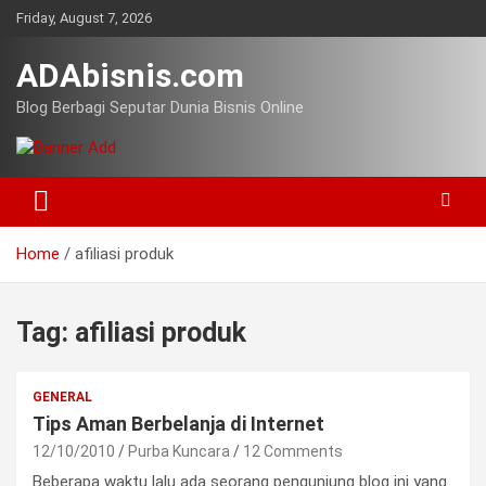
Skip
Friday, August 7, 2026
to
content
ADAbisnis.com
Blog Berbagi Seputar Dunia Bisnis Online
Home
afiliasi produk
Tag:
afiliasi produk
GENERAL
Tips Aman Berbelanja di Internet
12/10/2010
Purba Kuncara
12 Comments
Beberapa waktu lalu ada seorang pengunjung blog ini yang