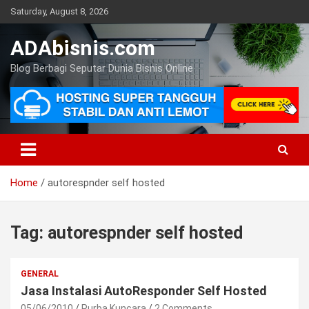
Skip
Saturday, August 8, 2026
to
content
ADAbisnis.com
Blog Berbagi Seputar Dunia Bisnis Online
Home
autorespnder self hosted
Tag:
autorespnder self hosted
GENERAL
Jasa Instalasi AutoResponder Self Hosted
05/06/2010
Purba Kuncara
2 Comments