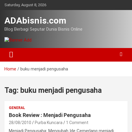
Skip
Saturday, August 8, 2026
to
content
ADAbisnis.com
Blog Berbagi Seputar Dunia Bisnis Online
Home
buku menjadi pengusaha
Tag:
buku menjadi pengusaha
GENERAL
Book Review : Menjadi Pengusaha
28/08/2010
Purba Kuncara
1 Comment
Menjadi Pengusaha: Mengubah Ide Cemerlang menjadi