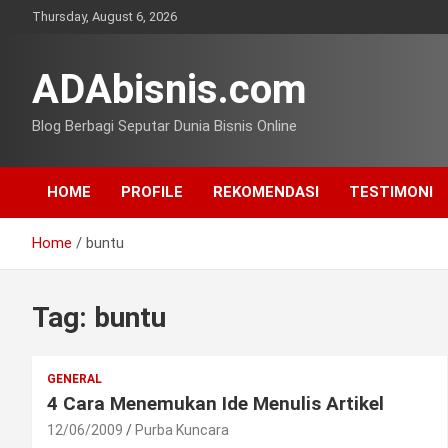
Skip
Thursday, August 6, 2026
to
content
ADAbisnis.com
Blog Berbagi Seputar Dunia Bisnis Online
HOME
PROFILE
REKOMENDASI
TESTIMONI
Home
buntu
Tag:
buntu
GENERAL
4 Cara Menemukan Ide Menulis Artikel
12/06/2009
Purba Kuncara