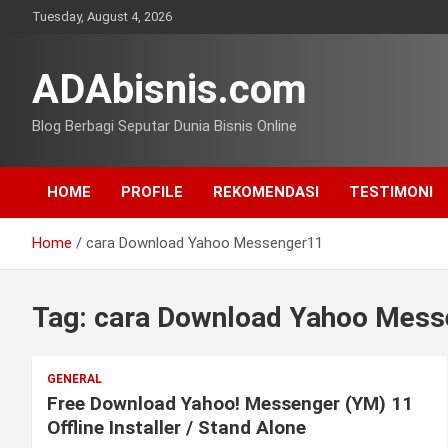
Skip
Tuesday, August 4, 2026
to
content
ADAbisnis.com
Blog Berbagi Seputar Dunia Bisnis Online
HOME
PROFILE
REKOMENDASI
TESTIMONI
Home
cara Download Yahoo Messenger11
Tag:
cara Download Yahoo Mess
GENERAL
Free Download Yahoo! Messenger (YM) 11
Offline Installer / Stand Alone