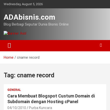
Skip
Wednesday, August 5, 2026
to
content
ADAbisnis.com
Blog Berbagi Seputar Dunia Bisnis Online
Home
cname record
Tag:
cname record
GENERAL
Cara Membuat Blogspot Custum Domain di
Subdomain dengan Hosting cPanel
04/10/2010
Purba Kuncara