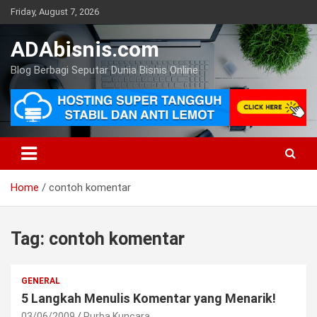
Skip
Friday, August 7, 2026
to
content
ADAbisnis.com
Blog Berbagi Seputar Dunia Bisnis Online
Home
contoh komentar
Tag:
contoh komentar
GENERAL
5 Langkah Menulis Komentar yang Menarik!
03/06/2009
Purba Kuncara