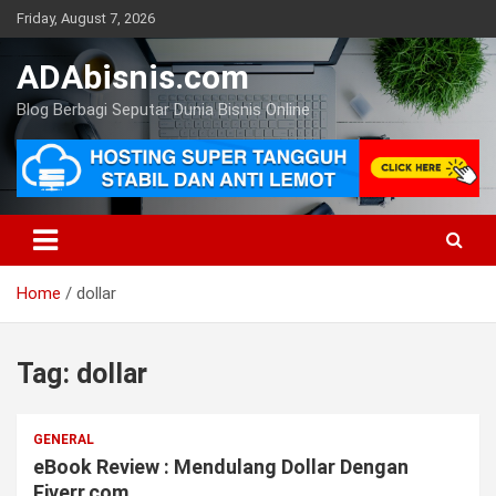
Skip
Friday, August 7, 2026
to
content
ADAbisnis.com
Blog Berbagi Seputar Dunia Bisnis Online
Home
dollar
Tag:
dollar
GENERAL
eBook Review : Mendulang Dollar Dengan
Fiverr.com