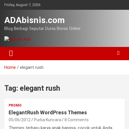
Skip
Friday, August 7, 2026
to
content
ADAbisnis.com
Blog Berbagi Seputar Dunia Bisnis Online
Home
elegant rush
Tag:
elegant rush
PROMO
ElegantRush WordPress Themes
05/06/2012
Purba Kuncara
8 Comments
Themes terbaru karya anak bangsa, cocok untuk Anda