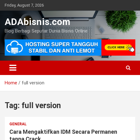
Skip
Friday, August 7, 2026
to
content
ADAbisnis.com
Blog Berbagi Seputar Dunia Bisnis Online
Home
full version
Tag:
full version
GENERAL
Cara Mengaktifkan IDM Secara Permanen
tanpa Crack