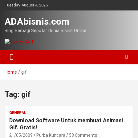
Skip
Tuesday, August 4, 2026
to
content
ADAbisnis.com
Blog Berbagi Seputar Dunia Bisnis Online
Home
gif
Tag:
gif
GENERAL
Download Software Untuk membuat Animasi
Gif. Gratis!
21/05/2009
Purba Kuncara
58 Comments