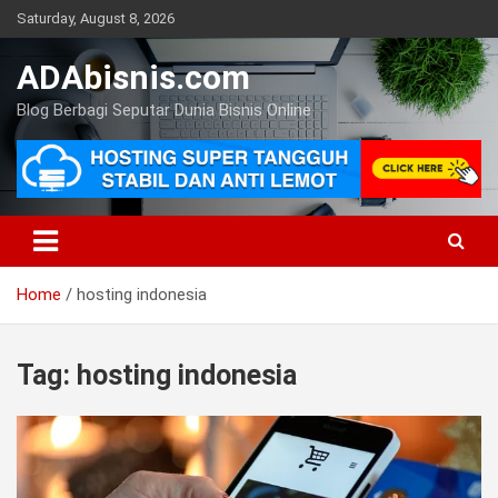
Skip
Saturday, August 8, 2026
to
content
ADAbisnis.com
Blog Berbagi Seputar Dunia Bisnis Online
Home
hosting indonesia
Tag:
hosting indonesia