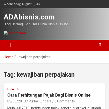
Skip
Wednesday, August 5, 2026
to
content
ADAbisnis.com
Blog Berbagi Seputar Dunia Bisnis Online
Home
kewajiban perpajakan
Tag:
kewajiban perpajakan
HOW TO
Cara Perhitungan Pajak Bagi Bisnis Online
05/06/2013
Purba Kuncara
8 Comments
Mulai juli 2013, perhitungan pajak seperti di artikel ini sudah