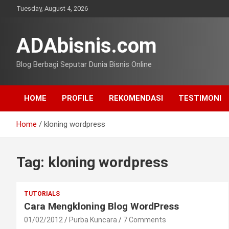
Skip
Tuesday, August 4, 2026
to
content
ADAbisnis.com
Blog Berbagi Seputar Dunia Bisnis Online
HOME
PROFILE
REKOMENDASI
TESTIMONI
Home
kloning wordpress
Tag:
kloning wordpress
TUTORIALS
Cara Mengkloning Blog WordPress
01/02/2012
Purba Kuncara
7 Comments