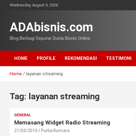
Skip
Wednesday, August 5, 2026
to
content
ADAbisnis.com
Blog Berbagi Seputar Dunia Bisnis Online
HOME
PROFILE
REKOMENDASI
TESTIMONI
Home
layanan streaming
Tag:
layanan streaming
GENERAL
Memasang Widget Radio Streaming
21/03/2010
Purba Kuncara