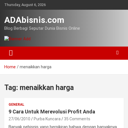
Skip
Thursday, August 6, 2026
to
content
ADAbisnis.com
Blog Berbagi Seputar Dunia Bisnis Online
Home
menaikkan harga
Tag:
menaikkan harga
GENERAL
9 Cara Untuk Merevolusi Profit Anda
27/06/2010
Purba Kuncara
35 Comments
Banyak pebisnis yang berpikiran bahwa dengan banyaknya