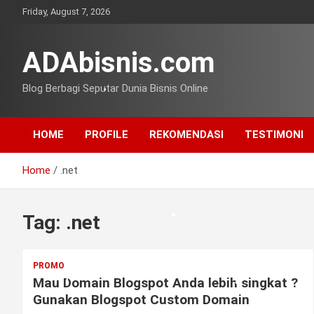
Skip
Friday, August 7, 2026
to
content
ADAbisnis.com
Blog Berbagi Seputar Dunia Bisnis Online
•
HOME
PROFILE
REKOMENDASI
TESTIMONI
Home
.net
Tag:
.net
PROMO
Mau Domain Blogspot Anda lebih singkat ?
Gunakan Blogspot Custom Domain