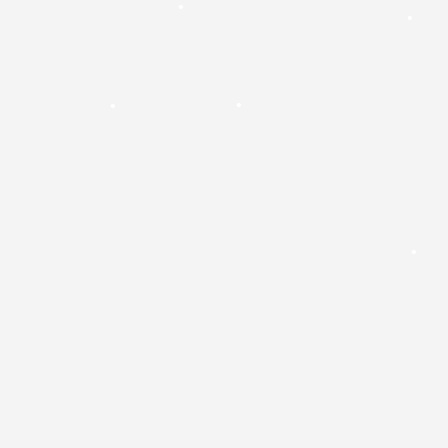
•
•
•
•