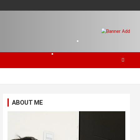
•
•
ABOUT ME