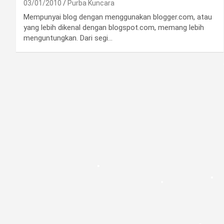
•
03/01/2010
Purba Kuncara
Mempunyai blog dengan menggunakan blogger.com, atau
yang lebih dikenal dengan blogspot.com, memang lebih
menguntungkan. Dari segi…
•
•
•
•
•