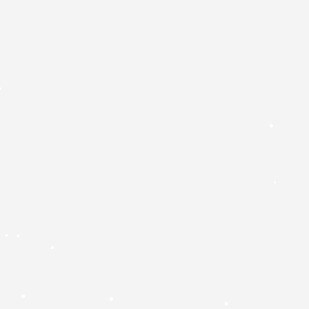
•
•
•