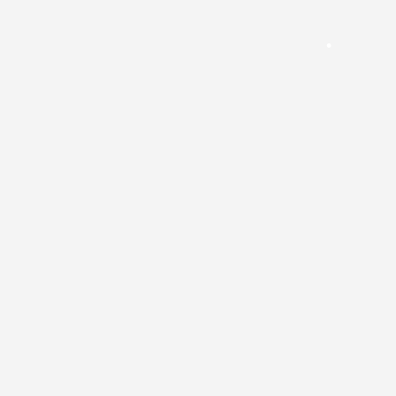
•
•
•
•