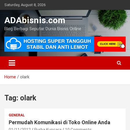
Skip
Saturday, August 8, 2026
to
content
ADAbisnis.com
Blog Berbagi Seputar Dunia Bisnis Online
Home
olark
Tag:
olark
GENERAL
Permudah Komunikasi di Toko Online Anda
01/11/2012
Purba Kuncara
10 Comments