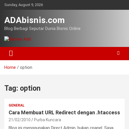
Skip
Sunday, August 9, 2026
to
content
ADAbisnis.com
Blog Berbagi Seputar Dunia Bisnis Online
Home
option
Tag:
option
GENERAL
Cara Membuat URL Redirect dengan .htaccess
21/02/2010
Purba Kuncara
Blog ini menggunakan Direct Admin, bukan cpanel. Saya