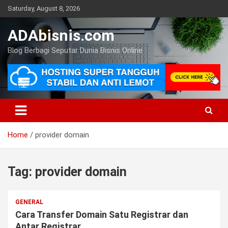
Skip
Saturday, August 8, 2026
to
content
ADAbisnis.com
Blog Berbagi Seputar Dunia Bisnis Online
Home
provider domain
Tag:
provider domain
GENERAL
Cara Transfer Domain Satu Registrar dan
Antar Registrar