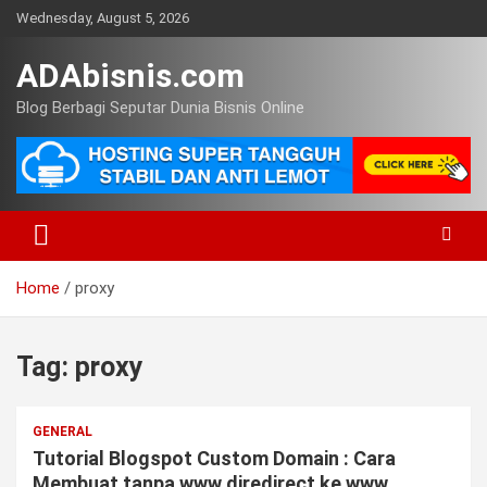
Skip
Wednesday, August 5, 2026
to
content
ADAbisnis.com
Blog Berbagi Seputar Dunia Bisnis Online
Home
proxy
Tag:
proxy
GENERAL
Tutorial Blogspot Custom Domain : Cara
Membuat tanpa www diredirect ke www