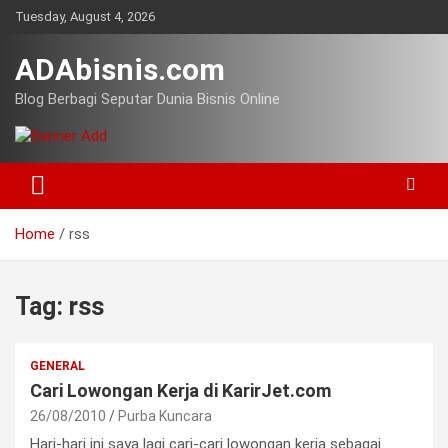
Skip
Tuesday, August 4, 2026
to
content
ADAbisnis.com
Blog Berbagi Seputar Dunia Bisnis Online
Home
rss
Tag:
rss
GENERAL
Cari Lowongan Kerja di KarirJet.com
26/08/2010
Purba Kuncara
Hari-hari ini saya lagi cari-cari lowongan kerja sebagai