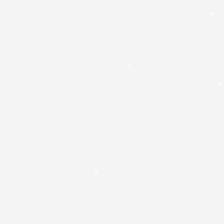
•
•
•