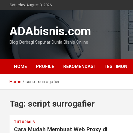
Skip
Saturday, August 8, 2026
to
content
ADAbisnis.com
Blog Berbagi Seputar Dunia Bisnis Online
HOME
PROFILE
REKOMENDASI
TESTIMONI
Home
script surrogafier
Tag:
script surrogafier
TUTORIALS
Cara Mudah Membuat Web Proxy di