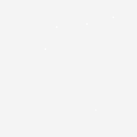
•
•
•
•