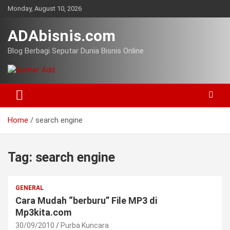
Skip
Monday, August 10, 2026
to
content
ADAbisnis.com
Blog Berbagi Seputar Dunia Bisnis Online
Home
search engine
Tag:
search engine
GENERAL
Cara Mudah “berburu” File MP3 di
Mp3kita.com
30/09/2010
Purba Kuncara