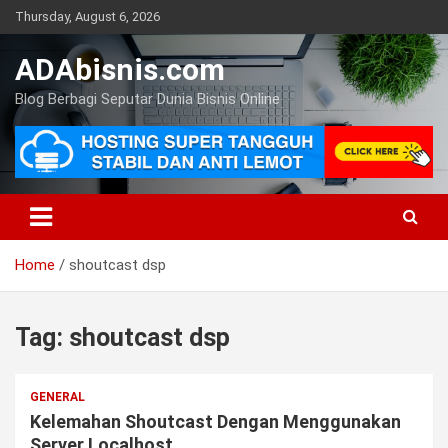
Skip
Thursday, August 6, 2026
to
content
ADAbisnis.com
Blog Berbagi Seputar Dunia Bisnis Online
Home
shoutcast dsp
Tag:
shoutcast dsp
GENERAL
Kelemahan Shoutcast Dengan Menggunakan
Server Localhost