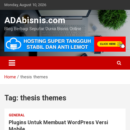
Skip
Monday, August 10, 2026
to
content
ADAbisnis.com
Blog Berbagi Seputar Dunia Bisnis Online
Home
thesis themes
Tag:
thesis themes
GENERAL
Plugins Untuk Membuat WordPress Versi
Mobile