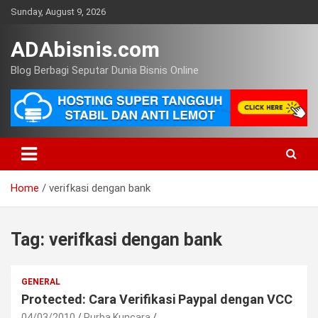
Skip
Sunday, August 9, 2026
to
content
ADAbisnis.com
Blog Berbagi Seputar Dunia Bisnis Online
Home
verifkasi dengan bank
Tag:
verifkasi dengan bank
GENERAL
Protected: Cara Verifikasi Paypal dengan VCC
04/03/2010
Purba Kuncara