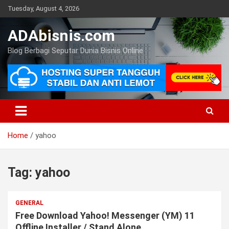
Skip
Tuesday, August 4, 2026
to
content
ADAbisnis.com
Blog Berbagi Seputar Dunia Bisnis Online
Home
yahoo
Tag:
yahoo
GENERAL
Free Download Yahoo! Messenger (YM) 11
Offline Installer / Stand Alone