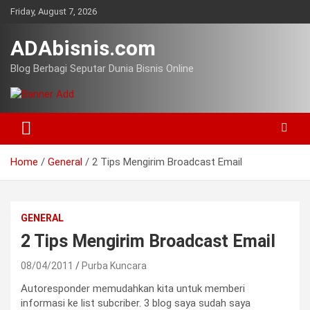
Skip
Friday, August 7, 2026
to
content
ADAbisnis.com
Blog Berbagi Seputar Dunia Bisnis Online
Home
General
2 Tips Mengirim Broadcast Email
GENERAL
2 Tips Mengirim Broadcast Email
08/04/2011
Purba Kuncara
Autoresponder memudahkan kita untuk memberi
informasi ke list subcriber. 3 blog saya sudah saya