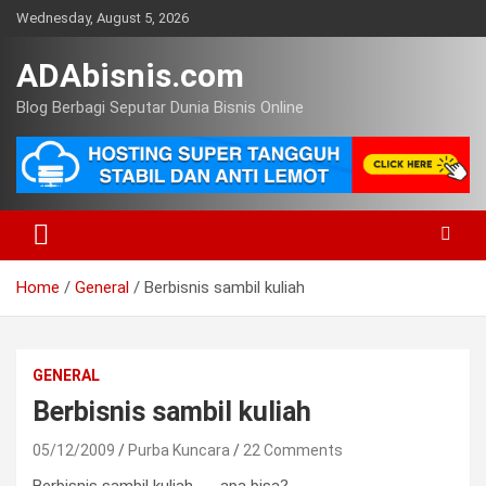
Skip
Wednesday, August 5, 2026
to
content
ADAbisnis.com
Blog Berbagi Seputar Dunia Bisnis Online
Home
General
Berbisnis sambil kuliah
GENERAL
Berbisnis sambil kuliah
05/12/2009
Purba Kuncara
22 Comments
Berbisnis sambil kuliah . . . apa bisa?