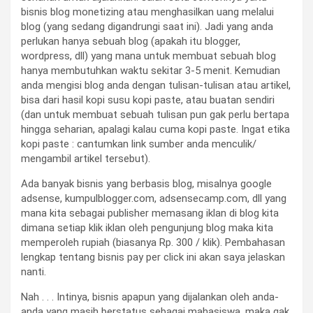
bisnis blog monetizing atau menghasilkan uang melalui
blog (yang sedang digandrungi saat ini). Jadi yang anda
perlukan hanya sebuah blog (apakah itu blogger,
wordpress, dll) yang mana untuk membuat sebuah blog
hanya membutuhkan waktu sekitar 3-5 menit. Kemudian
anda mengisi blog anda dengan tulisan-tulisan atau artikel,
bisa dari hasil kopi susu kopi paste, atau buatan sendiri
(dan untuk membuat sebuah tulisan pun gak perlu bertapa
hingga seharian, apalagi kalau cuma kopi paste. Ingat etika
kopi paste : cantumkan link sumber anda menculik/
mengambil artikel tersebut).
Ada banyak bisnis yang berbasis blog, misalnya google
adsense, kumpulblogger.com, adsensecamp.com, dll yang
mana kita sebagai publisher memasang iklan di blog kita
dimana setiap klik iklan oleh pengunjung blog maka kita
memperoleh rupiah (biasanya Rp. 300 / klik). Pembahasan
lengkap tentang bisnis pay per click ini akan saya jelaskan
nanti.
Nah . . . Intinya, bisnis apapun yang dijalankan oleh anda-
anda yang masih berstatus sebagai mahasiswa, maka gak