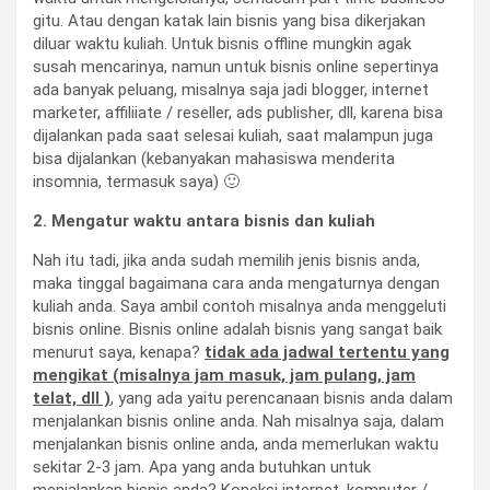
gitu. Atau dengan katak lain bisnis yang bisa dikerjakan
diluar waktu kuliah. Untuk bisnis offline mungkin agak
susah mencarinya, namun untuk bisnis online sepertinya
ada banyak peluang, misalnya saja jadi blogger, internet
marketer, affiliiate / reseller, ads publisher, dll, karena bisa
dijalankan pada saat selesai kuliah, saat malampun juga
bisa dijalankan (kebanyakan mahasiswa menderita
insomnia, termasuk saya) 🙂
2. Mengatur waktu antara bisnis dan kuliah
Nah itu tadi, jika anda sudah memilih jenis bisnis anda,
maka tinggal bagaimana cara anda mengaturnya dengan
kuliah anda. Saya ambil contoh misalnya anda menggeluti
bisnis online. Bisnis online adalah bisnis yang sangat baik
menurut saya, kenapa?
tidak ada jadwal tertentu yang
mengikat (misalnya jam masuk, jam pulang, jam
telat, dll )
, yang ada yaitu perencanaan bisnis anda dalam
menjalankan bisnis online anda. Nah misalnya saja, dalam
menjalankan bisnis online anda, anda memerlukan waktu
sekitar 2-3 jam. Apa yang anda butuhkan untuk
menjalankan bisnis anda? Koneksi internet, komputer /