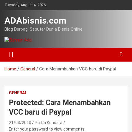
Skip
Tuesday, August 4, 2026
to
content
ADAbisnis.com
Blog Berbagi Seputar Dunia Bisnis Online
Home
General
Cara Menambahkan VCC baru di Paypal
GENERAL
Protected: Cara Menambahkan
VCC baru di Paypal
21/03/2010
Purba Kuncara
Enter your password to view comments.