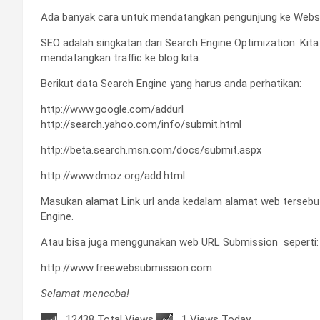
Ada banyak cara untuk mendatangkan pengunjung ke Websit
•
SEO adalah singkatan dari Search Engine Optimization. Ki
mendatangkan traffic ke blog kita.
Berikut data Search Engine yang harus anda perhatikan:
http://www.google.com/addurl
http://search.yahoo.com/info/submit.html
http://beta.search.msn.com/docs/submit.aspx
http://www.dmoz.org/add.html
Masukan alamat Link url anda kedalam alamat web tersebut.
Engine.
Atau bisa juga menggunakan web URL Submission seperti:
http://www.freewebsubmission.com
Selamat mencoba!
12438 Total Views
1 Views Today