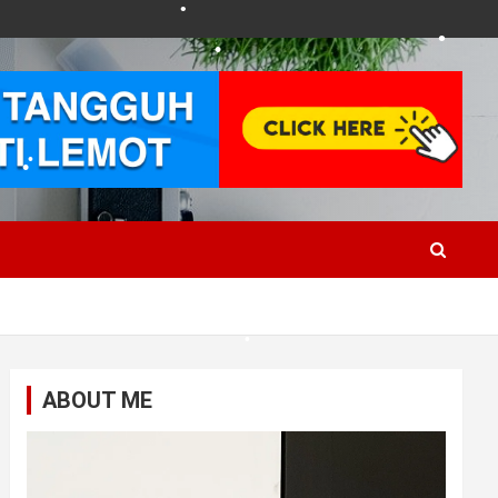
•
•
•
•
•
ABOUT ME
•