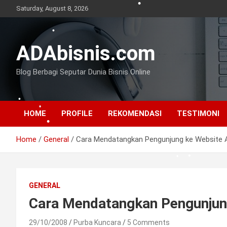
Skip
Saturday, August 8, 2026
to
content
•
ADAbisnis.com
•
•
Blog Berbagi Seputar Dunia Bisnis Online
•
HOME
PROFILE
REKOMENDASI
TESTIMONI
Home
General
Cara Mendatangkan Pengunjung ke Website 
•
GENERAL
•
Cara Mendatangkan Pengunjun
•
•
•
29/10/2008
Purba Kuncara
5 Comments
•