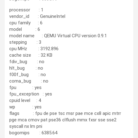
processor : 1
vendor_id : GenuineIntel
cpu family : 6
model : 6
model name : QEMU Virtual CPU version 0.9.1
stepping : 3
cpu MHz : 3192.896
cache size : 32 KB
fdiv_bug : no
hlt_bug : no
f00f_bug : no
coma_bug : no
fpu : yes
fpu_exception : yes
cpuid level : 4
wp : yes
flags : fpu de pse tsc msr pae mce cx8 apic mtrr
pge mca cmov pat pse36 clflush mmx fxsr sse sse2
syscall nx lm pni
bogomips : 6385.64