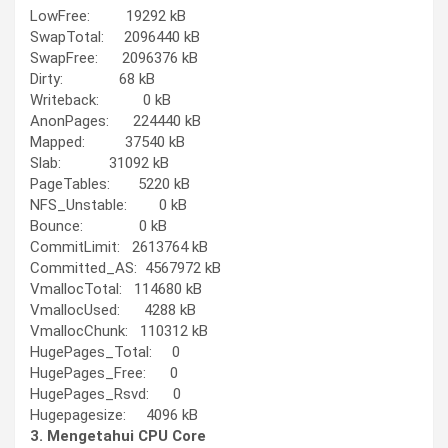
LowFree: 19292 kB
SwapTotal: 2096440 kB
SwapFree: 2096376 kB
Dirty: 68 kB
Writeback: 0 kB
AnonPages: 224440 kB
Mapped: 37540 kB
Slab: 31092 kB
PageTables: 5220 kB
NFS_Unstable: 0 kB
Bounce: 0 kB
CommitLimit: 2613764 kB
Committed_AS: 4567972 kB
VmallocTotal: 114680 kB
VmallocUsed: 4288 kB
VmallocChunk: 110312 kB
HugePages_Total: 0
HugePages_Free: 0
HugePages_Rsvd: 0
Hugepagesize: 4096 kB
3. Mengetahui CPU Core