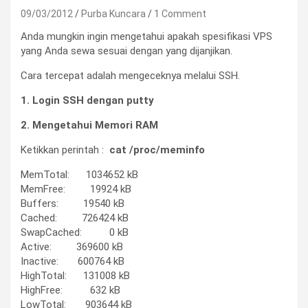
09/03/2012
Purba Kuncara
1 Comment
Anda mungkin ingin mengetahui apakah spesifikasi VPS
yang Anda sewa sesuai dengan yang dijanjikan.
Cara tercepat adalah mengeceknya melalui SSH.
1. Login SSH dengan putty
2. Mengetahui Memori RAM
Ketikkan perintah :
cat /proc/meminfo
MemTotal: 1034652 kB
MemFree: 19924 kB
Buffers: 19540 kB
Cached: 726424 kB
SwapCached: 0 kB
Active: 369600 kB
Inactive: 600764 kB
HighTotal: 131008 kB
HighFree: 632 kB
LowTotal: 903644 kB