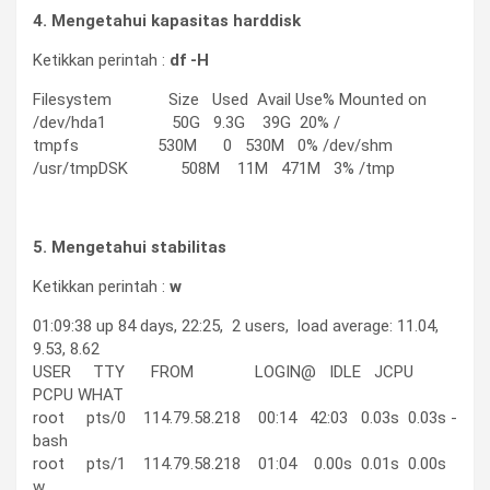
4. Mengetahui kapasitas harddisk
Ketikkan perintah :
df -H
Filesystem Size Used Avail Use% Mounted on
/dev/hda1 50G 9.3G 39G 20% /
tmpfs 530M 0 530M 0% /dev/shm
/usr/tmpDSK 508M 11M 471M 3% /tmp
5. Mengetahui stabilitas
Ketikkan perintah :
w
01:09:38 up 84 days, 22:25, 2 users, load average: 11.04,
9.53, 8.62
USER TTY FROM LOGIN@ IDLE JCPU
PCPU WHAT
root pts/0 114.79.58.218 00:14 42:03 0.03s 0.03s -
bash
root pts/1 114.79.58.218 01:04 0.00s 0.01s 0.00s
w