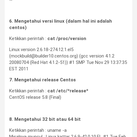
6. Mengetahui versi linux (dalam hal ini adalah
centos)
Ketikkan perintah :
cat /proc/version
Linux version 2.6.18-274.12.1.el5
(mockbuild@builder10.centos.org) (gcc version 4.1.2
20080704 (Red Hat 4.1.2-51)) #1 SMP Tue Nov 29 13:37:35
EST 2011
7. Mengetahui release Centos
Ketikkan perintah :
cat /etc/*release*
CentOS release 5.8 (Final)
8. Mengetahui 32 bit atau 64 bit
Ketikkan perintah : uname -a
Misalnya muncul : Linux kattar 2.6.9-42.0.10.EL #1 Tue Feb