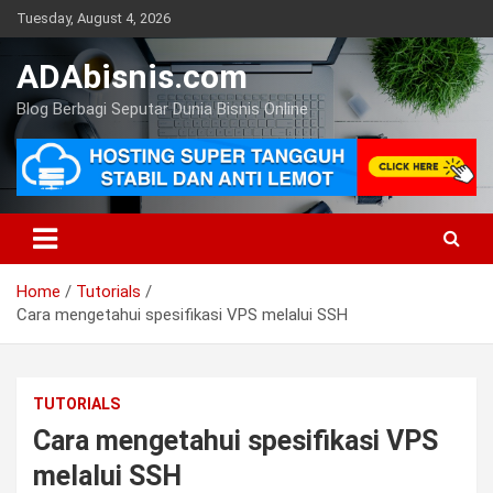
Skip
Tuesday, August 4, 2026
to
content
ADAbisnis.com
Blog Berbagi Seputar Dunia Bisnis Online
Home
Tutorials
Cara mengetahui spesifikasi VPS melalui SSH
TUTORIALS
Cara mengetahui spesifikasi VPS
melalui SSH