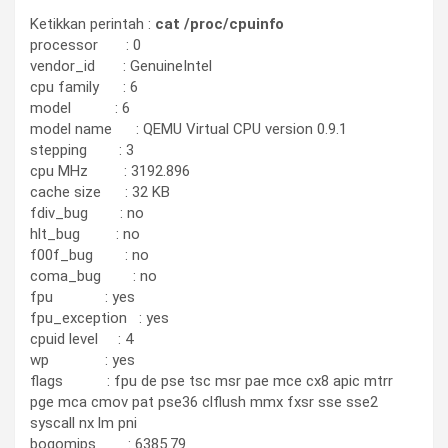
Ketikkan perintah :
cat /proc/cpuinfo
processor : 0
vendor_id : GenuineIntel
cpu family : 6
model : 6
model name : QEMU Virtual CPU version 0.9.1
stepping : 3
cpu MHz : 3192.896
cache size : 32 KB
fdiv_bug : no
hlt_bug : no
f00f_bug : no
coma_bug : no
fpu : yes
fpu_exception : yes
cpuid level : 4
wp : yes
flags : fpu de pse tsc msr pae mce cx8 apic mtrr
pge mca cmov pat pse36 clflush mmx fxsr sse sse2
syscall nx lm pni
bogomips : 6385.79