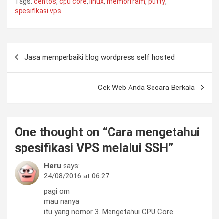
Tags:
centos
,
cpu core
,
linux
,
memori ram
,
putty
,
spesifikasi vps
Post
Jasa memperbaiki blog wordpress self hosted
navigation
Cek Web Anda Secara Berkala
One thought on “
Cara mengetahui
spesifikasi VPS melalui SSH
”
Heru
says:
24/08/2016 at 06:27
pagi om
mau nanya
itu yang nomor 3. Mengetahui CPU Core