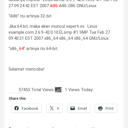
27 09:24:42 EST 2007
i686
i686 i386 GNU/Linux
“i686” itu artinya 32-bit
Jika 64 bit, maka akan muncul seperti ini : Linux
example.com 2.6.9-42.0.10.ELsmp #1 SMP Tue Feb 27
09:40:21 EST 2007 x86_64 x86_64 x86_64 GNU/Linux
“x86_
64
” artinya itu 64-bit.
Selamat mencoba!
57453 Total Views
1 Views Today
Share this:
Facebook
X
Email
Print