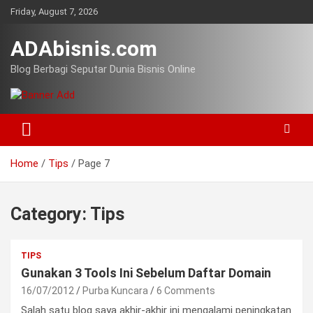
Skip
Friday, August 7, 2026
to
content
ADAbisnis.com
Blog Berbagi Seputar Dunia Bisnis Online
Home
Tips
Page 7
Category:
Tips
TIPS
Gunakan 3 Tools Ini Sebelum Daftar Domain
16/07/2012
Purba Kuncara
6 Comments
Salah satu blog saya akhir-akhir ini mengalami peningkatan