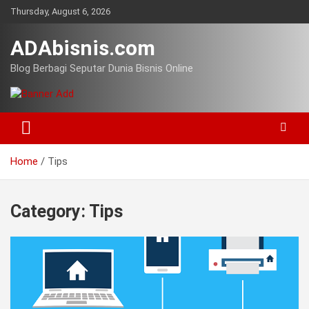
Skip
Thursday, August 6, 2026
to
content
ADAbisnis.com
Blog Berbagi Seputar Dunia Bisnis Online
Home
Tips
Category:
Tips