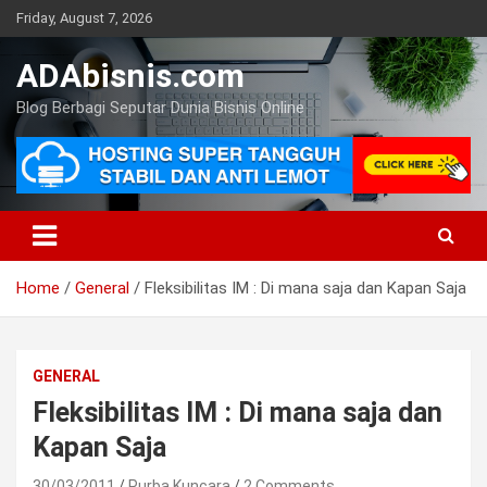
Skip
Friday, August 7, 2026
to
content
ADAbisnis.com
Blog Berbagi Seputar Dunia Bisnis Online
Home
General
Fleksibilitas IM : Di mana saja dan Kapan Saja
GENERAL
Fleksibilitas IM : Di mana saja dan
Kapan Saja
30/03/2011
Purba Kuncara
2 Comments