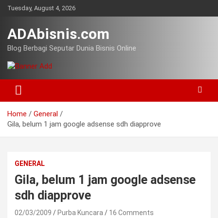
Skip
Tuesday, August 4, 2026
to
content
ADAbisnis.com
Blog Berbagi Seputar Dunia Bisnis Online
Home
General
Gila, belum 1 jam google adsense sdh diapprove
GENERAL
Gila, belum 1 jam google adsense
sdh diapprove
02/03/2009
Purba Kuncara
16 Comments