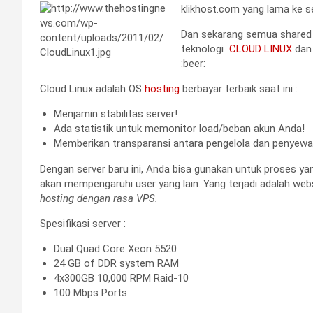
klikhost.com yang lama ke se
Dan sekarang semua shared
teknologi
CLOUD LINUX
da
:beer:
Cloud Linux adalah OS
hosting
berbayar terbaik saat ini :
Menjamin stabilitas server!
Ada statistik untuk memonitor load/beban akun Anda!
Memberikan transparansi antara pengelola dan penyewa
Dengan server baru ini, Anda bisa gunakan untuk proses yan
akan mempengaruhi user yang lain. Yang terjadi adalah webs
hosting dengan rasa VPS.
Spesifikasi server :
Dual Quad Core Xeon 5520
24 GB of DDR system RAM
4x300GB 10,000 RPM Raid-10
100 Mbps Ports