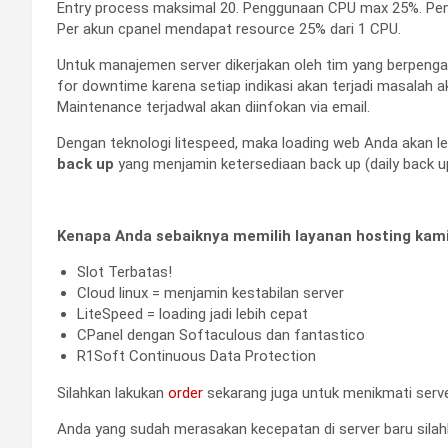
Entry process maksimal 20. Penggunaan CPU max 25%. Pe
Per akun cpanel mendapat resource 25% dari 1 CPU.
Untuk manajemen server dikerjakan oleh tim yang berpenga
for downtime karena setiap indikasi akan terjadi masalah a
Maintenance terjadwal akan diinfokan via email.
Dengan teknologi litespeed, maka loading web Anda akan leb
back up
yang menjamin ketersediaan back up (daily back up
Kenapa Anda sebaiknya memilih layanan hosting kami
Slot Terbatas!
Cloud linux = menjamin kestabilan server
LiteSpeed = loading jadi lebih cepat
CPanel dengan Softaculous dan fantastico
R1Soft Continuous Data Protection
Silahkan lakukan
order
sekarang juga untuk menikmati server
Anda yang sudah merasakan kecepatan di server baru sil