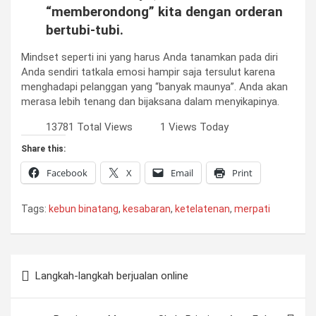
“memberondong” kita dengan orderan
bertubi-tubi.
Mindset seperti ini yang harus Anda tanamkan pada diri
Anda sendiri tatkala emosi hampir saja tersulut karena
menghadapi pelanggan yang “banyak maunya”. Anda akan
merasa lebih tenang dan bijaksana dalam menyikapinya.
13781 Total Views
1 Views Today
Share this:
Facebook
X
Email
Print
Tags:
kebun binatang
,
kesabaran
,
ketelatenan
,
merpati
Post
Langkah-langkah berjualan online
navigation