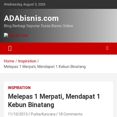
Skip
Wednesday, August 5, 2026
to
content
ADAbisnis.com
Blog Berbagi Seputar Dunia Bisnis Online
Home
Inspiration
Melepas 1 Merpati, Mendapat 1 Kebun Binatang
INSPIRATION
Melepas 1 Merpati, Mendapat 1
Kebun Binatang
11/10/2013
Purba Kuncara
18 Comments