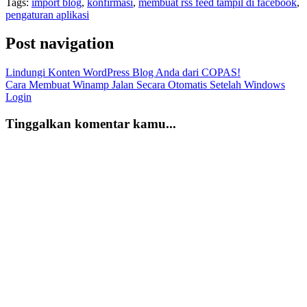
Tags:
import blog
,
konfirmasi
,
membuat rss feed tampil di facebook
,
pengaturan aplikasi
Post navigation
Lindungi Konten WordPress Blog Anda dari COPAS!
Cara Membuat Winamp Jalan Secara Otomatis Setelah Windows
Login
Tinggalkan komentar kamu...