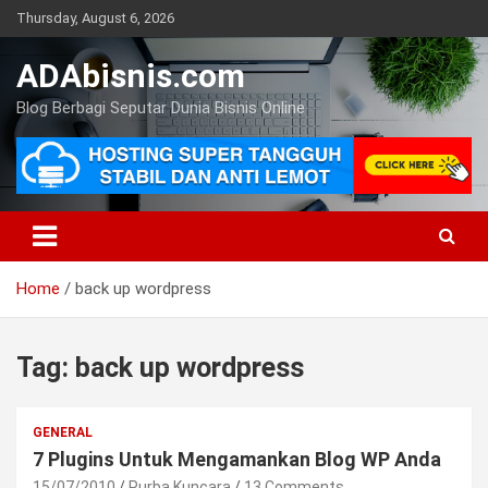
Skip
Thursday, August 6, 2026
to
content
ADAbisnis.com
Blog Berbagi Seputar Dunia Bisnis Online
Home
back up wordpress
Tag:
back up wordpress
GENERAL
7 Plugins Untuk Mengamankan Blog WP Anda
15/07/2010
Purba Kuncara
13 Comments