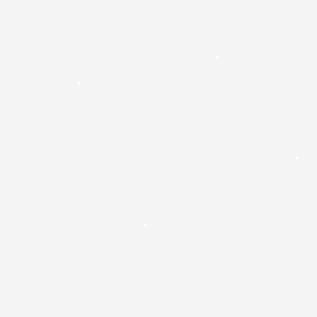
•
•
•
•
•