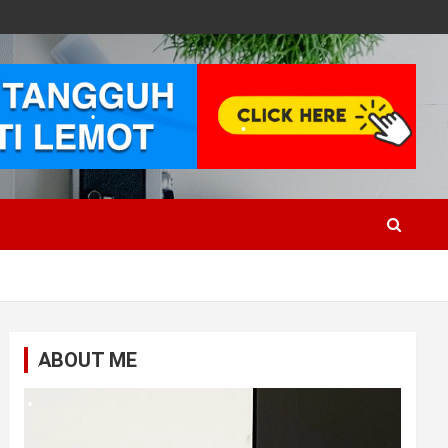
•
•
•
•
ABOUT ME
•