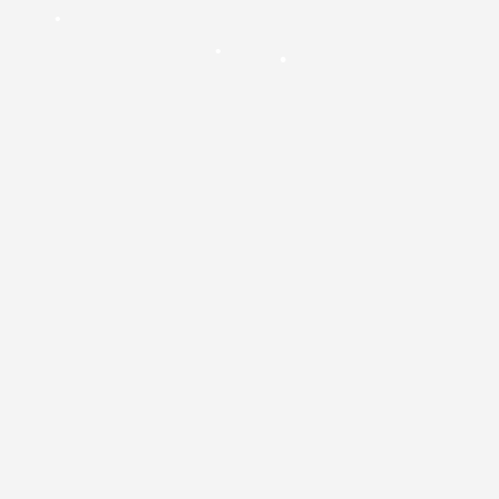
•
•
•
•
•