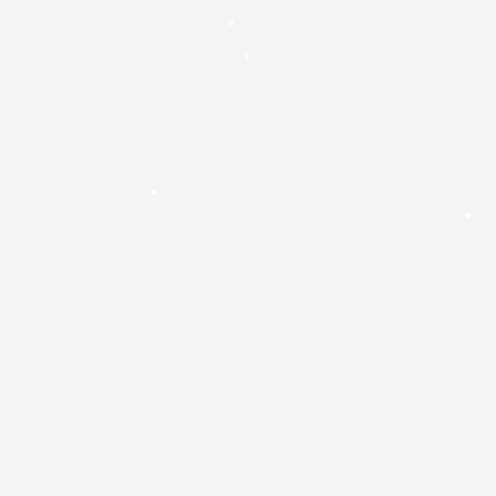
•
•
•
•