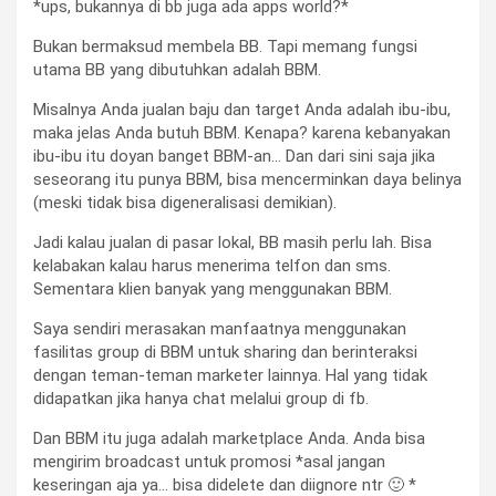
*ups, bukannya di bb juga ada apps world?*
Bukan bermaksud membela BB. Tapi memang fungsi
utama BB yang dibutuhkan adalah BBM.
Misalnya Anda jualan baju dan target Anda adalah ibu-ibu,
maka jelas Anda butuh BBM. Kenapa? karena kebanyakan
ibu-ibu itu doyan banget BBM-an… Dan dari sini saja jika
seseorang itu punya BBM, bisa mencerminkan daya belinya
(meski tidak bisa digeneralisasi demikian).
Jadi kalau jualan di pasar lokal, BB masih perlu lah. Bisa
kelabakan kalau harus menerima telfon dan sms.
Sementara klien banyak yang menggunakan BBM.
Saya sendiri merasakan manfaatnya menggunakan
fasilitas group di BBM untuk sharing dan berinteraksi
dengan teman-teman marketer lainnya. Hal yang tidak
didapatkan jika hanya chat melalui group di fb.
Dan BBM itu juga adalah marketplace Anda. Anda bisa
mengirim broadcast untuk promosi *asal jangan
keseringan aja ya… bisa didelete dan diignore ntr 🙂 *