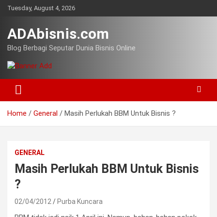
Skip
Tuesday, August 4, 2026
to
content
ADAbisnis.com
Blog Berbagi Seputar Dunia Bisnis Online
Home
General
Masih Perlukah BBM Untuk Bisnis ?
GENERAL
Masih Perlukah BBM Untuk Bisnis
?
02/04/2012
Purba Kuncara