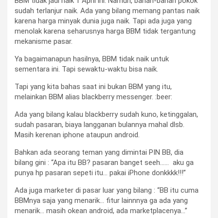
BBM tidak jadi naik 1 April ini. Namun, bahan-bahan pokok
sudah terlanjur naik. Ada yang bilang memang pantas naik
karena harga minyak dunia juga naik. Tapi ada juga yang
menolak karena seharusnya harga BBM tidak tergantung
mekanisme pasar.
Ya bagaimanapun hasilnya, BBM tidak naik untuk
sementara ini. Tapi sewaktu-waktu bisa naik.
Tapi yang kita bahas saat ini bukan BBM yang itu,
melainkan BBM alias blackberry messenger. :beer:
Ada yang bilang kalau blackberry sudah kuno, ketinggalan,
sudah pasaran, biaya langganan bulannya mahal dlsb.
Masih kerenan iphone ataupun android.
Bahkan ada seorang teman yang dimintai PIN BB, dia
bilang gini : “Apa itu BB? pasaran banget seeh…… aku ga
punya hp pasaran sepeti itu… pakai iPhone donkkkk!!!”
Ada juga marketer di pasar luar yang bilang : “BB itu cuma
BBMnya saja yang menarik… fitur lainnnya ga ada yang
menarik… masih okean android, ada marketplacenya…”