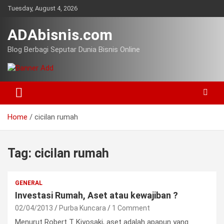
Skip
Tuesday, August 4, 2026
to
content
ADAbisnis.com
Blog Berbagi Seputar Dunia Bisnis Online
Home
cicilan rumah
Tag:
cicilan rumah
GENERAL
Investasi Rumah, Aset atau kewajiban ?
02/04/2013
Purba Kuncara
1 Comment
Menurut Robert T Kiyosaki, aset adalah apapun yang