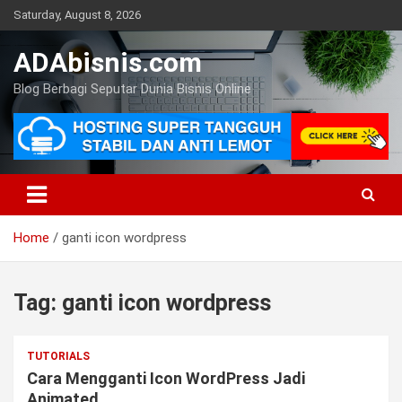
Skip
Saturday, August 8, 2026
to
content
ADAbisnis.com
Blog Berbagi Seputar Dunia Bisnis Online
Home
ganti icon wordpress
Tag:
ganti icon wordpress
TUTORIALS
Cara Mengganti Icon WordPress Jadi
Animated