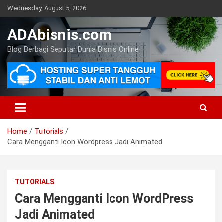
Skip
Wednesday, August 5, 2026
to
content
ADAbisnis.com
Blog Berbagi Seputar Dunia Bisnis Online
Home
Tutorials
Cara Mengganti Icon Wordpress Jadi Animated
TUTORIALS
Cara Mengganti Icon WordPress
Jadi Animated