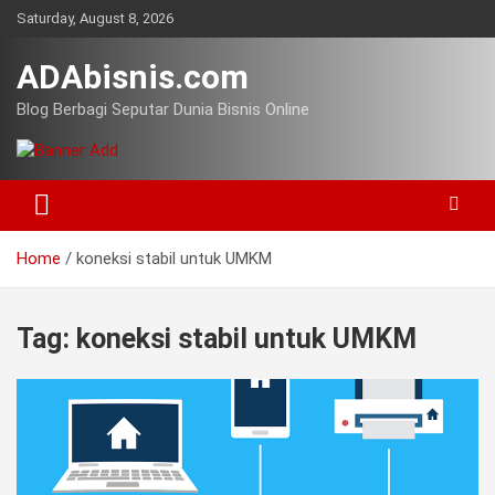
Skip
Saturday, August 8, 2026
to
content
ADAbisnis.com
Blog Berbagi Seputar Dunia Bisnis Online
Home
koneksi stabil untuk UMKM
Tag:
koneksi stabil untuk UMKM