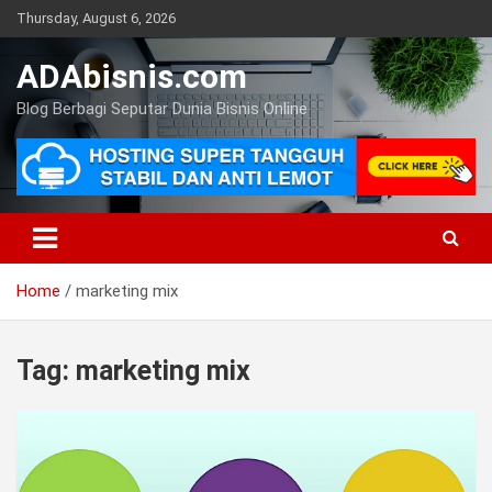
Skip
Thursday, August 6, 2026
to
content
ADAbisnis.com
Blog Berbagi Seputar Dunia Bisnis Online
Home
marketing mix
Tag:
marketing mix